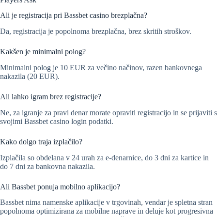
Ali je registracija pri Bassbet casino brezplačna?
Da, registracija je popolnoma brezplačna, brez skritih stroškov.
Kakšen je minimalni polog?
Minimalni polog je 10 EUR za večino načinov, razen bankovnega
nakazila (20 EUR).
Ali lahko igram brez registracije?
Ne, za igranje za pravi denar morate opraviti registracijo in se prijaviti s
svojimi Bassbet casino login podatki.
Kako dolgo traja izplačilo?
Izplačila so obdelana v 24 urah za e-denarnice, do 3 dni za kartice in
do 7 dni za bankovna nakazila.
Ali Bassbet ponuja mobilno aplikacijo?
Bassbet nima namenske aplikacije v trgovinah, vendar je spletna stran
popolnoma optimizirana za mobilne naprave in deluje kot progresivna