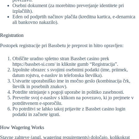
Osebni dokument (za morebitno preverjanje identitete pri
izplačilih).
Eden od podprtih načinov plačila (kreditna kartica, e-denarnica
ali bankovno nakazilo).
Registration
Postopek registracije pri Bassbetu je preprost in hitro opravljen:
Obiščite uradno spletno stran Bassbet casino prek
https://bassbet-si.com/ in kliknite gumb “Registracija”.
Izpolnite obrazec s svojimi osebnimi podatki (ime, priimek,
datum rojstva, e-naslov in telefonska številka).
Ustvarite uporabniško ime in močno geslo (kombinacija črk,
številk in posebnih znakov).
Potrdite strinjanje s pogoji uporabe in politiko zasebnosti.
Preverite svoj e-naslov s klikom na povezavo, ki jo prejmete v
potrditvenem e-sporočilu.
Po potrditvi se lahko takoj prijavite z Bassbet casino login
podatki in začnete igrati.
How Wagering Works
Stavne zahteve (angl. wagering requirements) določajo, kolikokrat